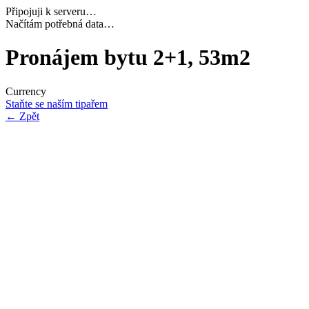
Připojuji k serveru…
Dokončuji inicializaci…
Pronájem bytu 2+1, 53m2
Currency
Staňte se naším tipařem
←
Zpět