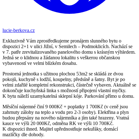
lucie-berkova.cz
Exkluzivně Vám zprostředkujeme pronájem slunného bytu o
dispozici 2+1 v ulici Jižní, v Semilech – Podmoklicích. Nachází se
v 7. patře zrevitalizovaného panelového domu s krásným výhledem.
Jedná se o klidnou a žádanou lokalitu s veškerou občanskou
vybaveností ve velmi blízkém dosahu.
Prostorná jednotka s užitnou plochou 53m2 se skládá ze dvou
pokojů, kuchyně s lodžií, koupelny, předsíně a šatny. Byt je po
velmi zdařilé kompletní rekonstrukci, částečně vybaven. Aktuálně se
dokončuje kuchyňská linka s možností připojení vlastní myčky.
K bytu náleží uzamykatelná sklepní kóje. Parkování přímo u domu.
Měsíční nájemné činí 9 000Kč + poplatky 1 700Kč (v ceně jsou
zahrnuty zálohy na teplo a vodu pro 2-3 osoby). Elektřina a plyn
budou přepsány na nového nájemníka a jím také hrazeny. Vratná
kauce ve výši 20 000Kč, odměna RK ve výši 10 700Kč.
K dispozici ihned. Majitel upřednostňuje nekuřáky, domácí
mazlíčky dle dohody.