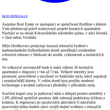
lucie-berkova.cz
Aequitas Real Estate ve spolupráci se společností Bydlíme s klidem
Vám představují právě realizovaný projekt horských apartmánů.
Nachází se na okraji Krkonošského národního parku, v ulici Horská
v části města Vrchlabí.
Mlýn Herlíkovice poskytuje luxusní rekreační bydlení v
nadstandardním čtyřpodlažním domě umožňující rezidentům
celoroční rekreaci v blízkosti ski areálů, cyklostezek a turistických
tras.
Ve velkorysé novostavbě bude k mání celkem 30 horských
apartmánů o dispozici 1+kk až 5+kk. Veškeré interiéry jsou
prostorné, prosvětlené a navržené ve funkčním stylu, který uspokojí
i nejnáročnější klienty. V celém domě jsou použity moderní
technologie a kvalitní zařizovací předměty v přírodním stylu.
Součástí kupní ceny je parkovací stání a sklepní prostor umístěný v
1.PP, přičemž společné prostory dále zahrnují praktickou lyžárnu a
kolárnu. K regeneraci po sportovních aktivitách či náročném
pracovním týdnu budete moci využít útulné wellness s relaxační