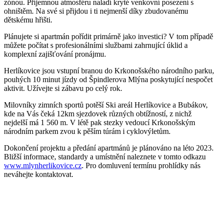
zónou. Příjemnou atmosféru naladí kryté venkovní posezení s
ohništěm. Na své si přijdou i ti nejmenší díky zbudovanému
dětskému hřišti.
Plánujete si apartmán pořídit primárně jako investici? V tom případě
můžete počítat s profesionálními službami zahrnující úklid a
komplexní zajišťování pronájmu.
Herlíkovice jsou vstupní branou do Krkonošského národního parku,
pouhých 10 minut jízdy od Špindlerova Mlýna poskytující nespočet
aktivit. Užívejte si zábavu po celý rok.
Milovníky zimních sportů potěší Ski areál Herlíkovice a Bubákov,
kde na Vás čeká 12km sjezdovek různých obtížností, z nichž
nejdelší má 1 560 m. V létě pak stezky vedoucí Krkonošským
národním parkem zvou k pěším túrám i cyklovýletům.
Dokončení projektu a předání apartmánů je plánováno na léto 2023.
Bližší informace, standardy a umístnění naleznete v tomto odkazu
www.mlynherlikovice.cz
. Pro domluvení termínu prohlídky nás
neváhejte kontaktovat.