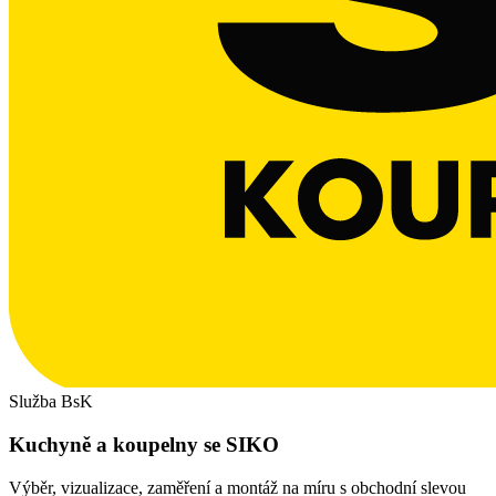
Služba BsK
Kuchyně a koupelny se SIKO
Výběr, vizualizace, zaměření a montáž na míru s obchodní slevou