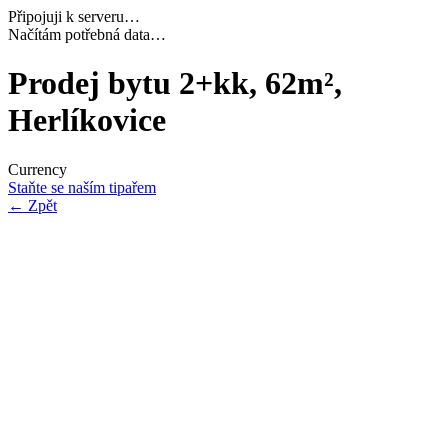
Připojuji k serveru…
Dokončuji inicializaci…
Prodej bytu 2+kk, 62m²,
Herlíkovice
Currency
Staňte se naším tipařem
←
Zpět