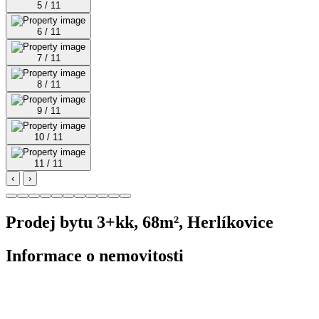
5 / 11
6 / 11
7 / 11
8 / 11
9 / 11
10 / 11
11 / 11
‹
›
Prodej bytu 3+kk, 68m², Herlíkovice
Informace o nemovitosti