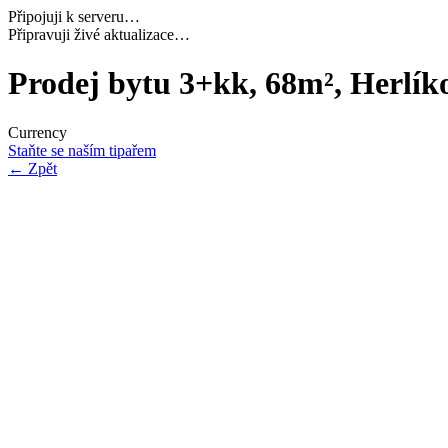
Připojuji k serveru…
Načítám potřebná data…
Prodej bytu 3+kk, 68m², Herlík
Currency
Staňte se naším tipařem
←
Zpět