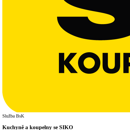
Služba BsK
Kuchyně a koupelny se SIKO