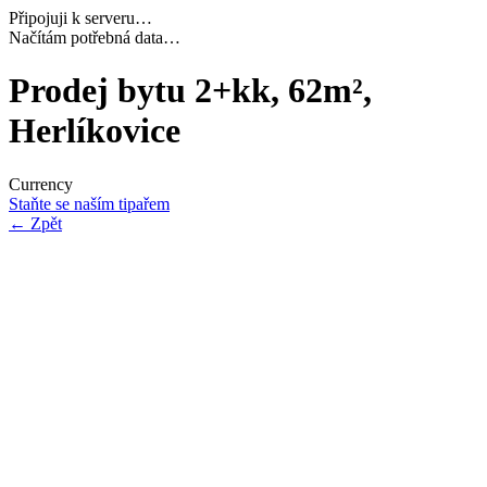
Připojuji k serveru…
Dokončuji inicializaci…
Prodej bytu 2+kk, 62m²,
Herlíkovice
Currency
Staňte se naším tipařem
←
Zpět