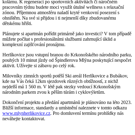
kolárnu. K regeneraci po sportovních aktivitách či náročném
pracovním týdnu budete moci využít útulné wellness s relaxační
zónou. Příjemnou atmosféru naladí kryté venkovní posezení s
ohništěm. Na své si přijdou i ti nejmenší díky zbudovanému
dětskému hřišti.
Plánujete si apartmán pořídit primárně jako investici? V tom případě
můžete počítat s profesionálními službami zahrnující úklid a
komplexní zajišťování pronájmu.
Herlíkovice jsou vstupní branou do Krkonošského národního parku,
pouhých 10 minut jízdy od Špindlerova Mlýna poskytující nespočet
aktivit. Užívejte si zábavu po celý rok.
Milovníky zimních sportů potěší Ski areál Herlíkovice a Bubákov,
kde na Vás čeká 12km sjezdovek různých obtížností, z nichž
nejdelší má 1 560 m. V létě pak stezky vedoucí Krkonošským
národním parkem zvou k pěším túrám i cyklovýletům.
Dokončení projektu a předání apartmánů je plánováno na léto 2023.
Bližší informace, standardy a umístnění naleznete v tomto odkazu
www.mlynherlikovice.cz
. Pro domluvení termínu prohlídky nás
neváhejte kontaktovat.