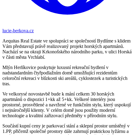
lucie-berkova.cz
Aequitas Real Estate ve spolupráci se společností Bydlíme s klidem
Vám představují právě realizovaný projekt horských apartmánů.
Nachází se na okraji Krkonošského národního parku, v ulici Horská
v části města Vrchlabí.
Mlýn Herlíkovice poskytuje luxusní rekreační bydlení v
nadstandardním čtyřpodlažním domě umožňující rezidentům
celoroční rekreaci v blízkosti ski areálů, cyklostezek a turistických
tras.
Ve velkorysé novostavbě bude k mání celkem 30 horských
apartmánů o dispozici 1+kk až 5+kk. Veškeré interiéry jsou
prostorné, prosvětlené a navržené ve funkčním stylu, který uspokojí
i nejnáročnější klienty. V celém domě jsou použity moderní
technologie a kvalitní zařizovací předměty v přírodním stylu.
Součástí kupní ceny je parkovací stání a sklepní prostor umístěný v
1.PP, přičemž společné prostory dále zahrnují praktickou lyžárnu a