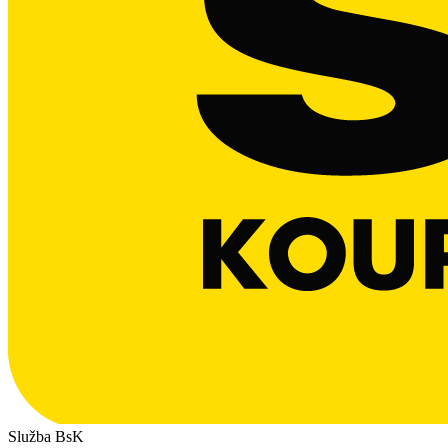
Služba BsK