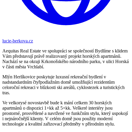
lucie-berkova.cz
Aequitas Real Estate ve spolupráci se společností Bydlíme s klidem
Vám představují právě realizovaný projekt horských apartmánů.
Nachází se na okraji Krkonošského národního parku, v ulici Horská
v části města Vrchlabí.
Mlýn Herlíkovice poskytuje luxusní rekreační bydlení v
nadstandardním čtyřpodlažním domě umožňující rezidentům
celoroční rekreaci v blízkosti ski areálů, cyklostezek a turistických
tras.
Ve velkorysé novostavbě bude k mání celkem 30 horských
apartmánů o dispozici 1+kk až 5+kk. Veškeré interiéry jsou
prostorné, prosvětlené a navržené ve funkčním stylu, který uspokojí
i nejnáročnější klienty. V celém domě jsou použity moderní
technologie a kvalitní zařizovací předměty v přírodním stylu.