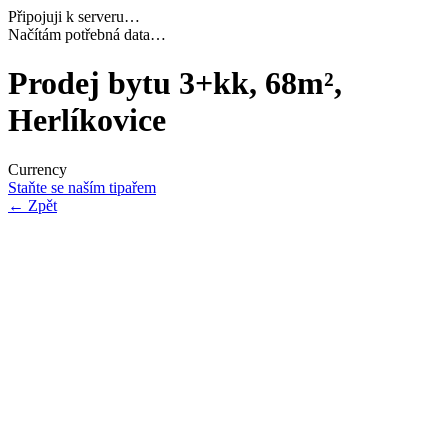
Připojuji k serveru…
Dokončuji inicializaci…
Prodej bytu 3+kk, 68m²,
Herlíkovice
Currency
Staňte se naším tipařem
←
Zpět