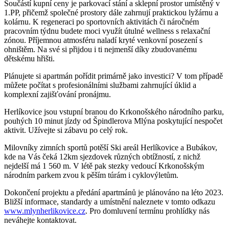
Součástí kupní ceny je parkovací stání a sklepní prostor umístěný v
1.PP, přičemž společné prostory dále zahrnují praktickou lyžárnu a
kolárnu. K regeneraci po sportovních aktivitách či náročném
pracovním týdnu budete moci využít útulné wellness s relaxační
zónou. Příjemnou atmosféru naladí kryté venkovní posezení s
ohništěm. Na své si přijdou i ti nejmenší díky zbudovanému
dětskému hřišti.
Plánujete si apartmán pořídit primárně jako investici? V tom případě
můžete počítat s profesionálními službami zahrnující úklid a
komplexní zajišťování pronájmu.
Herlíkovice jsou vstupní branou do Krkonošského národního parku,
pouhých 10 minut jízdy od Špindlerova Mlýna poskytující nespočet
aktivit. Užívejte si zábavu po celý rok.
Milovníky zimních sportů potěší Ski areál Herlíkovice a Bubákov,
kde na Vás čeká 12km sjezdovek různých obtížností, z nichž
nejdelší má 1 560 m. V létě pak stezky vedoucí Krkonošským
národním parkem zvou k pěším túrám i cyklovýletům.
Dokončení projektu a předání apartmánů je plánováno na léto 2023.
Bližší informace, standardy a umístnění naleznete v tomto odkazu
www.mlynherlikovice.cz
. Pro domluvení termínu prohlídky nás
neváhejte kontaktovat.