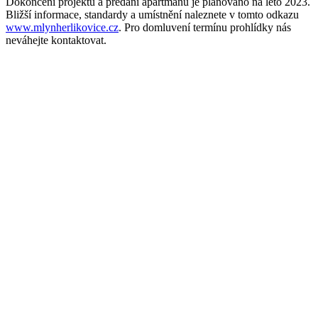
Dokončení projektu a předání apartmánů je plánováno na léto 2023.
Bližší informace, standardy a umístnění naleznete v tomto odkazu
www.mlynherlikovice.cz
. Pro domluvení termínu prohlídky nás
neváhejte kontaktovat.