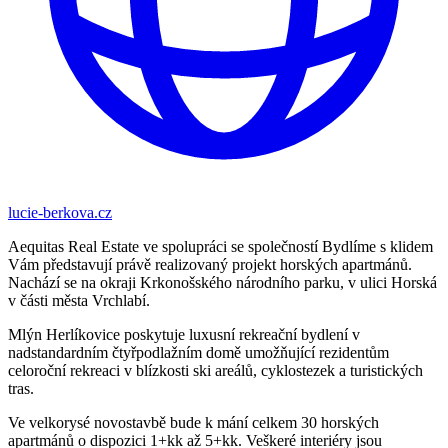
lucie-berkova.cz
Aequitas Real Estate ve spolupráci se společností Bydlíme s klidem
Vám představují právě realizovaný projekt horských apartmánů.
Nachází se na okraji Krkonošského národního parku, v ulici Horská
v části města Vrchlabí.
Mlýn Herlíkovice poskytuje luxusní rekreační bydlení v
nadstandardním čtyřpodlažním domě umožňující rezidentům
celoroční rekreaci v blízkosti ski areálů, cyklostezek a turistických
tras.
Ve velkorysé novostavbě bude k mání celkem 30 horských
apartmánů o dispozici 1+kk až 5+kk. Veškeré interiéry jsou