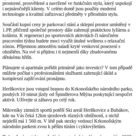
prostorné, prosvětlené a navržené ve funkčním stylu, který uspokojí
i nejnáročnější klienty. V celém domě jsou použity moderní
technologie a kvalitní zařizovací předměty v přírodním stylu.
Součástí kupní ceny je parkovací stání a sklepní prostor umístěný v
1.PP, přičemž společné prostory dále zahrnují praktickou lyžárnu a
kolárnu. K regeneraci po sportovních aktivitách či náročném
pracovním týdnu budete moci využít útulné wellness s relaxační
zónou. Příjemnou atmosféru naladí kryté venkovní posezení s
ohništěm. Na své si přijdou i ti nejmenší díky zbudovanému
dětskému hřišti.
Plánujete si apartmán pořídit primárně jako investici? V tom případě
můžete počítat s profesionálními službami zahrnující úklid a
komplexní zajišťování pronájmu.
Herlíkovice jsou vstupní branou do Krkonošského národního parku,
pouhých 10 minut jízdy od Špindlerova Mlýna poskytující nespočet
aktivit. Užívejte si zábavu po celý rok.
Milovníky zimních sportů potěší Ski areál Herlíkovice a Bubákov,
kde na Vás čeká 12km sjezdovek různých obtížností, z nichž
nejdelší má 1 560 m. V létě pak stezky vedoucí Krkonošským
národním parkem zvou k pěším túrám i cyklovýletům.