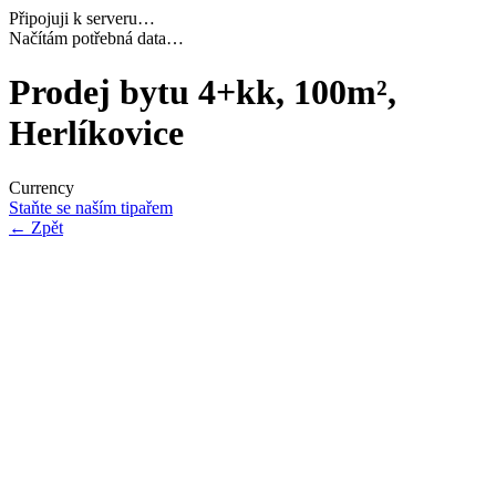
Připojuji k serveru…
Dokončuji inicializaci…
Prodej bytu 4+kk, 100m²,
Herlíkovice
Currency
Staňte se naším tipařem
←
Zpět