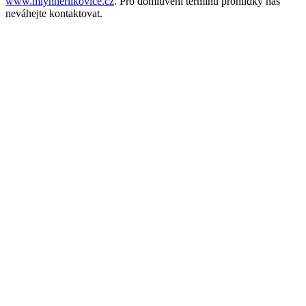
www.mlynherlikovice.cz
. Pro domluvení termínu prohlídky nás
neváhejte kontaktovat.