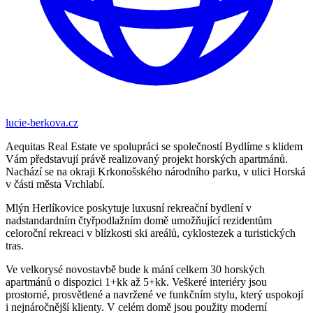
lucie-berkova.cz
Aequitas Real Estate ve spolupráci se společností Bydlíme s klidem
Vám představují právě realizovaný projekt horských apartmánů.
Nachází se na okraji Krkonošského národního parku, v ulici Horská
v části města Vrchlabí.
Mlýn Herlíkovice poskytuje luxusní rekreační bydlení v
nadstandardním čtyřpodlažním domě umožňující rezidentům
celoroční rekreaci v blízkosti ski areálů, cyklostezek a turistických
tras.
Ve velkorysé novostavbě bude k mání celkem 30 horských
apartmánů o dispozici 1+kk až 5+kk. Veškeré interiéry jsou
prostorné, prosvětlené a navržené ve funkčním stylu, který uspokojí
i nejnáročnější klienty. V celém domě jsou použity moderní