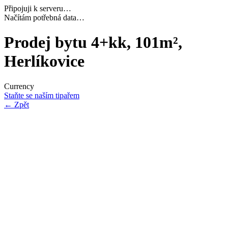
Připojuji k serveru…
Dokončuji inicializaci…
Prodej bytu 4+kk, 101m²,
Herlíkovice
Currency
Staňte se naším tipařem
←
Zpět