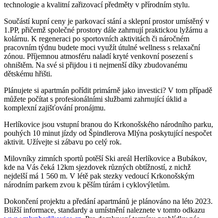
technologie a kvalitní zařizovací předměty v přírodním stylu.
Součástí kupní ceny je parkovací stání a sklepní prostor umístěný v
1.PP, přičemž společné prostory dále zahrnují praktickou lyžárnu a
kolárnu. K regeneraci po sportovních aktivitách či náročném
pracovním týdnu budete moci využít útulné wellness s relaxační
zónou. Příjemnou atmosféru naladí kryté venkovní posezení s
ohništěm. Na své si přijdou i ti nejmenší díky zbudovanému
dětskému hřišti.
Plánujete si apartmán pořídit primárně jako investici? V tom případě
můžete počítat s profesionálními službami zahrnující úklid a
komplexní zajišťování pronájmu.
Herlíkovice jsou vstupní branou do Krkonošského národního parku,
pouhých 10 minut jízdy od Špindlerova Mlýna poskytující nespočet
aktivit. Užívejte si zábavu po celý rok.
Milovníky zimních sportů potěší Ski areál Herlíkovice a Bubákov,
kde na Vás čeká 12km sjezdovek různých obtížností, z nichž
nejdelší má 1 560 m. V létě pak stezky vedoucí Krkonošským
národním parkem zvou k pěším túrám i cyklovýletům.
Dokončení projektu a předání apartmánů je plánováno na léto 2023.
Bližší informace, standardy a umístnění naleznete v tomto odkazu