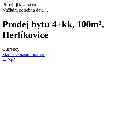
Připojuji k serveru…
Dokončuji inicializaci…
Prodej bytu 4+kk, 100m²,
Herlíkovice
Currency
Staňte se naším tipařem
←
Zpět