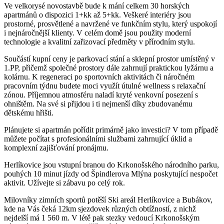
Ve velkorysé novostavbě bude k mání celkem 30 horských
apartmánů o dispozici 1+kk až 5+kk. Veškeré interiéry jsou
prostorné, prosvětlené a navržené ve funkčním stylu, který uspokojí
i nejnáročnější klienty. V celém domě jsou použity moderní
technologie a kvalitní zařizovací předměty v přírodním stylu.
Součástí kupní ceny je parkovací stání a sklepní prostor umístěný v
1.PP, přičemž společné prostory dále zahrnují praktickou lyžárnu a
kolárnu. K regeneraci po sportovních aktivitách či náročném
pracovním týdnu budete moci využít útulné wellness s relaxační
zónou. Příjemnou atmosféru naladí kryté venkovní posezení s
ohništěm. Na své si přijdou i ti nejmenší díky zbudovanému
dětskému hřišti.
Plánujete si apartmán pořídit primárně jako investici? V tom případě
můžete počítat s profesionálními službami zahrnující úklid a
komplexní zajišťování pronájmu.
Herlíkovice jsou vstupní branou do Krkonošského národního parku,
pouhých 10 minut jízdy od Špindlerova Mlýna poskytující nespočet
aktivit. Užívejte si zábavu po celý rok.
Milovníky zimních sportů potěší Ski areál Herlíkovice a Bubákov,
kde na Vás čeká 12km sjezdovek různých obtížností, z nichž
nejdelší má 1 560 m. V létě pak stezky vedoucí Krkonošským