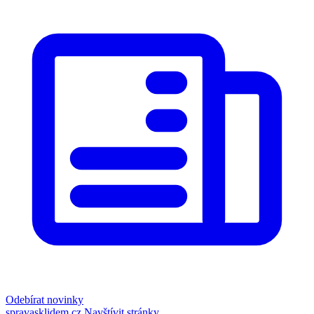
Odebírat novinky
spravasklidem.cz
Navštívit stránky