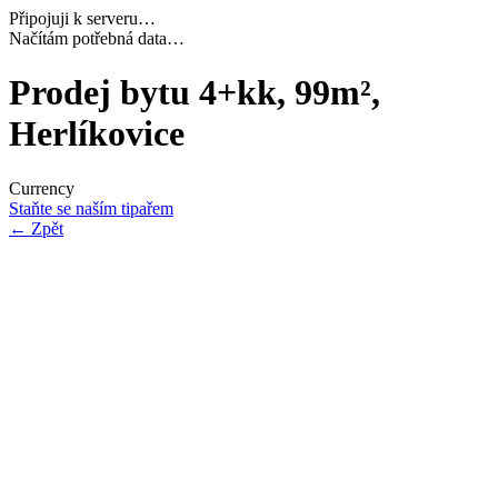
Připojuji k serveru…
Dokončuji inicializaci…
Prodej bytu 4+kk, 99m²,
Herlíkovice
Currency
Staňte se naším tipařem
←
Zpět