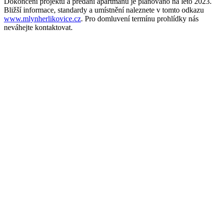
Dokončení projektu a předání apartmánů je plánováno na léto 2023.
Bližší informace, standardy a umístnění naleznete v tomto odkazu
www.mlynherlikovice.cz
. Pro domluvení termínu prohlídky nás
neváhejte kontaktovat.