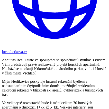
lucie-berkova.cz
Aequitas Real Estate ve spolupráci se společností Bydlíme s klidem
Vám představují právě realizovaný projekt horských apartmánů.
Nachází se na okraji Krkonošského národního parku, v ulici Horská
v části města Vrchlabí.
Mlýn Herlíkovice poskytuje luxusní rekreační bydlení v
nadstandardním čtyřpodlažním domě umožňující rezidentům
celoroční rekreaci v blízkosti ski areálů, cyklostezek a turistických
tras.
Ve velkorysé novostavbě bude k mání celkem 30 horských
apartmánů o dispozici 1+kk až 5+kk. Veškeré interiéry jsou