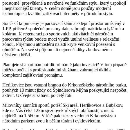
prostorné, prosvětlené a navržené ve funkčním stylu, který uspokojí
i nejnáročnější klienty. V celém domě jsou použity moderní
technologie a kvalitní zařizovací předměty v přírodním stylu.
Součástí kupní ceny je parkovací stání a sklepní prostor umístěný v
1.PP, přičemž společné prostory dále zahrnují praktickou lyžárnu a
kolárnu. K regeneraci po sportovních aktivitách či náročném
pracovním týdnu budete moci využít útulné wellness s relaxační
zónou. Příjemnou atmosféru naladí kryté venkovní posezení s
ohništěm. Na své si přijdou i ti nejmenší díky zbudovanému
dětskému hřišti.
Plánujete si apartmán pořídit primárně jako investici? V tom případě
můžete počítat s profesionálními službami zahrnující úklid a
komplexní zajišťování pronájmu.
Herlíkovice jsou vstupní branou do Krkonošského národního parku,
pouhých 10 minut jízdy od Špindlerova Mlýna poskytující nespočet
aktivit. Užívejte si zábavu po celý rok.
Milovníky zimních sportů potěší Ski areál Herlíkovice a Bubákov,
kde na Vás čeká 12km sjezdovek různých obtížností, z nichž
nejdelší má 1 560 m. V létě pak stezky vedoucí Krkonošským
národním parkem zvou k pěším túrám i cyklovýletům.