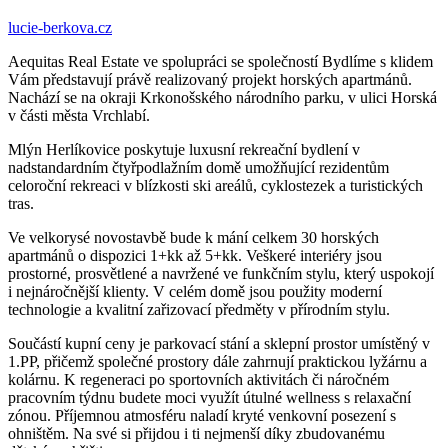
lucie-berkova.cz
Aequitas Real Estate ve spolupráci se společností Bydlíme s klidem
Vám představují právě realizovaný projekt horských apartmánů.
Nachází se na okraji Krkonošského národního parku, v ulici Horská
v části města Vrchlabí.
Mlýn Herlíkovice poskytuje luxusní rekreační bydlení v
nadstandardním čtyřpodlažním domě umožňující rezidentům
celoroční rekreaci v blízkosti ski areálů, cyklostezek a turistických
tras.
Ve velkorysé novostavbě bude k mání celkem 30 horských
apartmánů o dispozici 1+kk až 5+kk. Veškeré interiéry jsou
prostorné, prosvětlené a navržené ve funkčním stylu, který uspokojí
i nejnáročnější klienty. V celém domě jsou použity moderní
technologie a kvalitní zařizovací předměty v přírodním stylu.
Součástí kupní ceny je parkovací stání a sklepní prostor umístěný v
1.PP, přičemž společné prostory dále zahrnují praktickou lyžárnu a
kolárnu. K regeneraci po sportovních aktivitách či náročném
pracovním týdnu budete moci využít útulné wellness s relaxační
zónou. Příjemnou atmosféru naladí kryté venkovní posezení s
ohništěm. Na své si přijdou i ti nejmenší díky zbudovanému