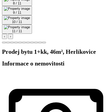
8 / 11
9 / 11
10 / 11
11 / 11
‹
›
Prodej bytu 1+kk, 46m², Herlíkovice
Informace o nemovitosti