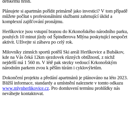
dětskému hřišti.
Plánujete si apartmán pořídit primárně jako investici? V tom případě
můžete počítat s profesionálními službami zahrnující úklid a
komplexní zajišťování pronájmu.
Herlíkovice jsou vstupní branou do Krkonošského národního parku,
pouhých 10 minut jízdy od Špindlerova Mlýna poskytující nespočet
aktivit. Užívejte si zábavu po celý rok.
Milovníky zimních sportů potěší Ski areál Herlíkovice a Bubákov,
kde na Vás čeká 12km sjezdovek různých obtížností, z nichž
nejdelší má 1 560 m. V létě pak stezky vedoucí Krkonošským
národním parkem zvou k pěším túrám i cyklovýletům.
Dokončení projektu a předání apartmánů je plánováno na léto 2023.
Bližší informace, standardy a umístnění naleznete v tomto odkazu
www.mlynherlikovice.cz
. Pro domluvení termínu prohlídky nás
neváhejte kontaktovat.