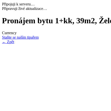
Připojuji k serveru…
Načítám potřebná data…
Pronájem bytu 1+kk, 39m2, Žel
Currency
Staňte se naším tipařem
←
Zpět