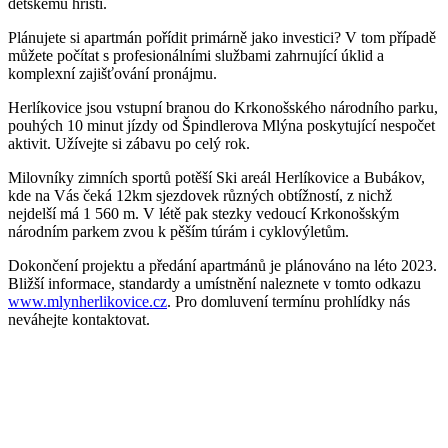
dětskému hřišti.
Plánujete si apartmán pořídit primárně jako investici? V tom případě
můžete počítat s profesionálními službami zahrnující úklid a
komplexní zajišťování pronájmu.
Herlíkovice jsou vstupní branou do Krkonošského národního parku,
pouhých 10 minut jízdy od Špindlerova Mlýna poskytující nespočet
aktivit. Užívejte si zábavu po celý rok.
Milovníky zimních sportů potěší Ski areál Herlíkovice a Bubákov,
kde na Vás čeká 12km sjezdovek různých obtížností, z nichž
nejdelší má 1 560 m. V létě pak stezky vedoucí Krkonošským
národním parkem zvou k pěším túrám i cyklovýletům.
Dokončení projektu a předání apartmánů je plánováno na léto 2023.
Bližší informace, standardy a umístnění naleznete v tomto odkazu
www.mlynherlikovice.cz
. Pro domluvení termínu prohlídky nás
neváhejte kontaktovat.