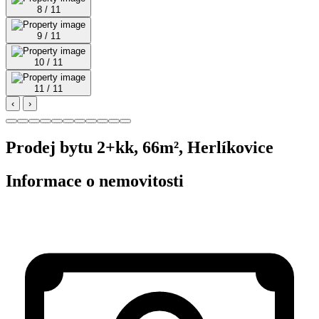
8 / 11
9 / 11
10 / 11
11 / 11
‹
›
Prodej bytu 2+kk, 66m², Herlíkovice
Informace o nemovitosti