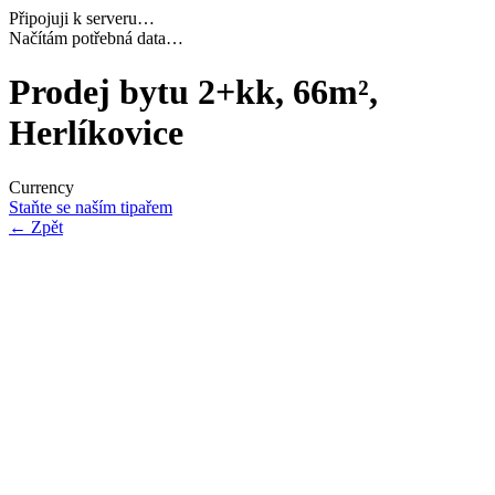
Připojuji k serveru…
Dokončuji inicializaci…
Prodej bytu 2+kk, 66m²,
Herlíkovice
Currency
Staňte se naším tipařem
←
Zpět