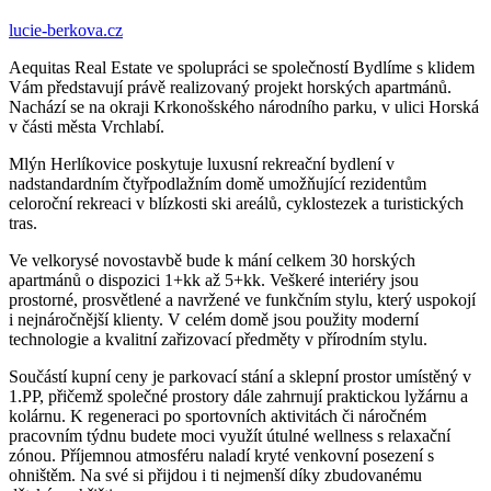
lucie-berkova.cz
Aequitas Real Estate ve spolupráci se společností Bydlíme s klidem
Vám představují právě realizovaný projekt horských apartmánů.
Nachází se na okraji Krkonošského národního parku, v ulici Horská
v části města Vrchlabí.
Mlýn Herlíkovice poskytuje luxusní rekreační bydlení v
nadstandardním čtyřpodlažním domě umožňující rezidentům
celoroční rekreaci v blízkosti ski areálů, cyklostezek a turistických
tras.
Ve velkorysé novostavbě bude k mání celkem 30 horských
apartmánů o dispozici 1+kk až 5+kk. Veškeré interiéry jsou
prostorné, prosvětlené a navržené ve funkčním stylu, který uspokojí
i nejnáročnější klienty. V celém domě jsou použity moderní
technologie a kvalitní zařizovací předměty v přírodním stylu.
Součástí kupní ceny je parkovací stání a sklepní prostor umístěný v
1.PP, přičemž společné prostory dále zahrnují praktickou lyžárnu a
kolárnu. K regeneraci po sportovních aktivitách či náročném
pracovním týdnu budete moci využít útulné wellness s relaxační
zónou. Příjemnou atmosféru naladí kryté venkovní posezení s
ohništěm. Na své si přijdou i ti nejmenší díky zbudovanému