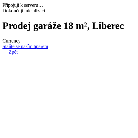
Připojuji k serveru…
Navazuji bezpečné spojení…
Prodej garáže 18 m², Liberec
Currency
Staňte se naším tipařem
←
Zpět