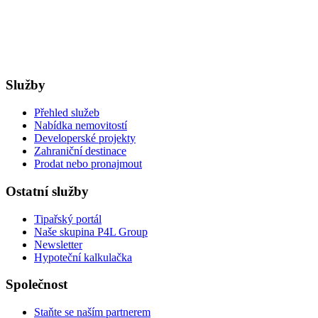
Služby
Přehled služeb
Nabídka nemovitostí
Developerské projekty
Zahraniční destinace
Prodat nebo pronajmout
Ostatní služby
Tipařský portál
Naše skupina P4L Group
Newsletter
Hypoteční kalkulačka
Společnost
Staňte se naším partnerem