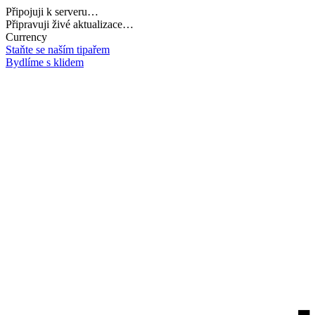
Připojuji k serveru…
Načítám potřebná data…
Currency
Staňte se naším tipařem
Bydlíme s klidem