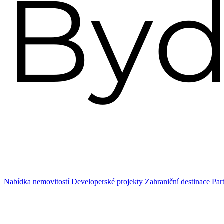
Nabídka nemovitostí
Developerské projekty
Zahraniční destinace
Par