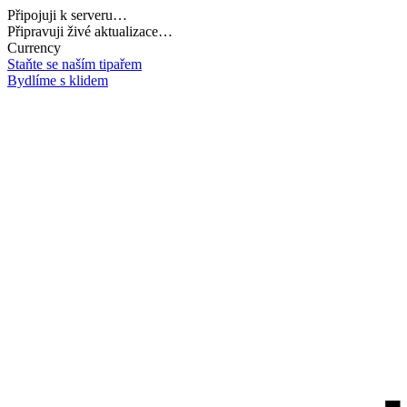
Připojuji k serveru…
Připravuji živé aktualizace…
Currency
Staňte se naším tipařem
Bydlíme s klidem