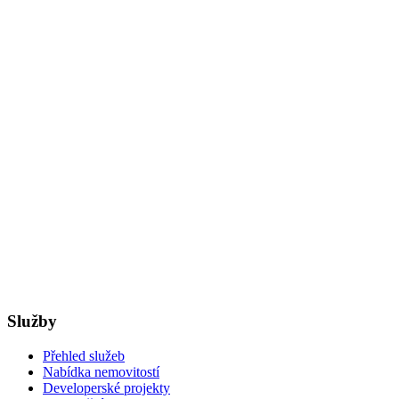
Služby
Přehled služeb
Nabídka nemovitostí
Developerské projekty