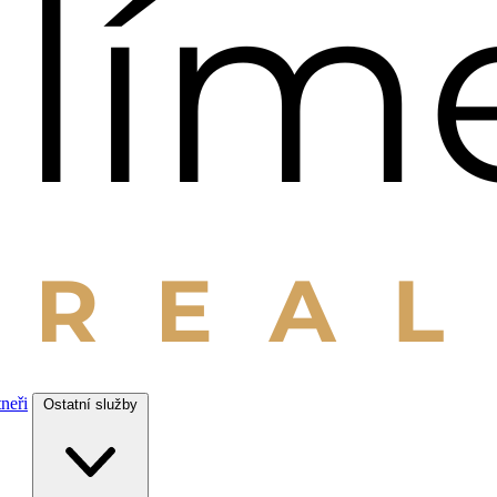
tneři
Ostatní služby