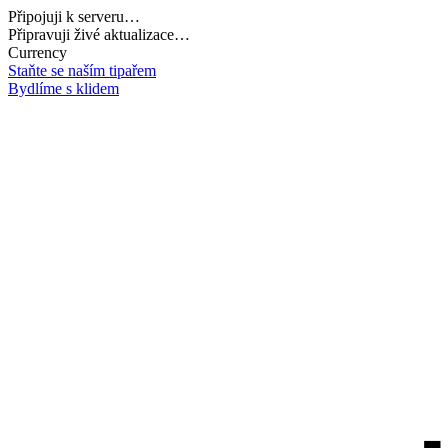
Připojuji k serveru…
Načítám potřebná data…
Currency
Staňte se naším tipařem
Bydlíme s klidem