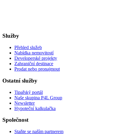
Služby
Přehled služeb
Nabídka nemovitostí
Developerské projekty
Zahraniční destinace
Prodat nebo pronajmout
Ostatní služby
Tipařský portál
Naše skupina P4L Group
Newsletter
Hypoteční kalkulačka
Společnost
Staňte se naším partnerem