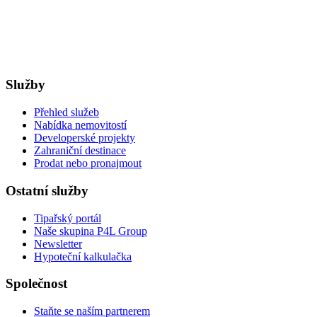
Služby
Přehled služeb
Nabídka nemovitostí
Developerské projekty
Zahraniční destinace
Prodat nebo pronajmout
Ostatní služby
Tipařský portál
Naše skupina P4L Group
Newsletter
Hypoteční kalkulačka
Společnost
Staňte se naším partnerem