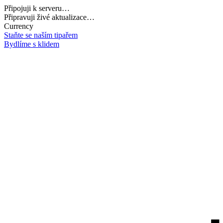
Připojuji k serveru…
Načítám potřebná data…
Currency
Staňte se naším tipařem
Bydlíme s klidem