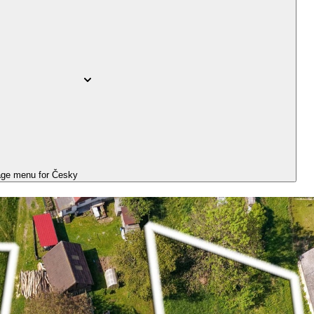
ge menu for
Česky