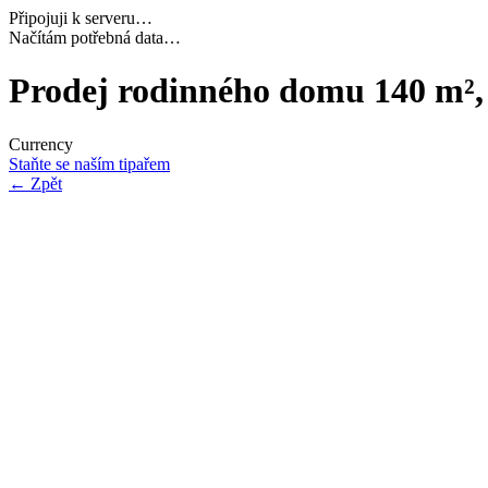
Připojuji k serveru…
Dokončuji inicializaci…
Prodej rodinného domu 140 m²,
Currency
Staňte se naším tipařem
←
Zpět