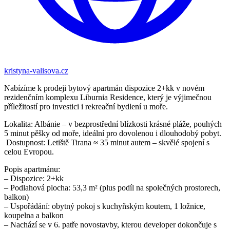
kristyna-valisova.cz
Nabízíme k prodeji bytový apartmán dispozice 2+kk v novém
rezidenčním komplexu Liburnia Residence, který je výjimečnou
příležitostí pro investici i rekreační bydlení u moře.
Lokalita: Albánie – v bezprostřední blízkosti krásné pláže, pouhých
5 minut pěšky od moře, ideální pro dovolenou i dlouhodobý pobyt.
️ Dostupnost: Letiště Tirana ≈ 35 minut autem – skvělé spojení s
celou Evropou.
Popis apartmánu:
– Dispozice: 2+kk
– Podlahová plocha: 53,3 m² (plus podíl na společných prostorech,
balkon)
– Uspořádání: obytný pokoj s kuchyňským koutem, 1 ložnice,
koupelna a balkon
– Nachází se v 6. patře novostavby, kterou developer dokončuje s