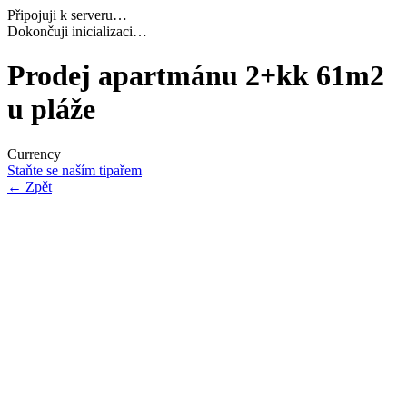
Připojuji k serveru…
Navazuji bezpečné spojení…
Prodej apartmánu 2+kk 61m2
u pláže
Currency
Staňte se naším tipařem
←
Zpět