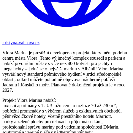
kristyna-valisova.cz
Vlora Marina je prestižní developerský projekt, který mění podobu
centra města Vlora. Tento výjimečný komplex sousedí s parkem a
nabízí prvotřídní přístav s více než 400 kotvišti pro jachty i
megajachty – jadná se o největší marinu v Albánii! Vlora Marina
vytváří nový standard prémiového bydlení v srdci středomořské
oblasti, odkud můžete pohodlně objevovat nádherné pobřeží
Jadranu i Jónského moře. Plánované dokončení projektu je v roce
2027.
Projekt Vlora Marina nabízí:
luxusní apartmány s 1 až 3 ložnicemi o rozloze 70 až 230 m²,
pobřežní promenády s výběrem služeb a exkluzivních obchodů,
pětihvězdičkové hotely, včetně prestižního hotelu Marriott,
parky a zelené plochy pro relaxaci a příjemná setkání,
profesionální správu mariny pod vedením společnosti DMarin,
soukromé a veřejné pláže s nádhernými výhledy,