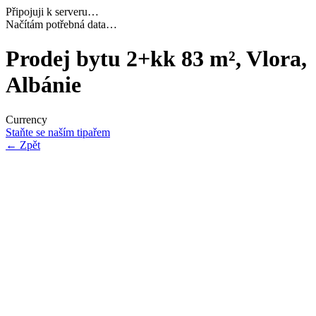
Připojuji k serveru…
Navazuji bezpečné spojení…
Prodej bytu 2+kk 83 m², Vlora,
Albánie
Currency
Staňte se naším tipařem
←
Zpět