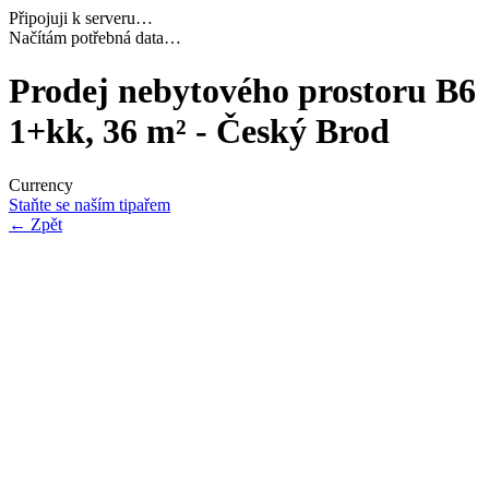
Připojuji k serveru…
Navazuji bezpečné spojení…
Prodej nebytového prostoru B6
1+kk, 36 m² - Český Brod
Currency
Staňte se naším tipařem
←
Zpět