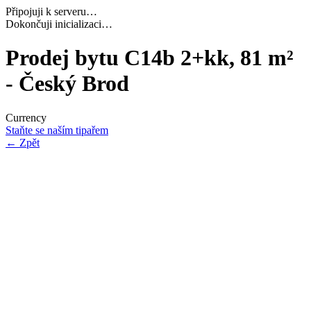
Připojuji k serveru…
Navazuji bezpečné spojení…
Prodej bytu C14b 2+kk, 81 m²
- Český Brod
Currency
Staňte se naším tipařem
←
Zpět