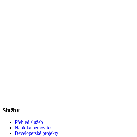
Služby
Přehled služeb
Nabídka nemovitostí
Developerské projekty