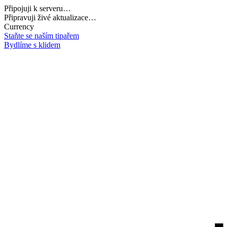
Připojuji k serveru…
Připravuji živé aktualizace…
Currency
Staňte se naším tipařem
Bydlíme s klidem