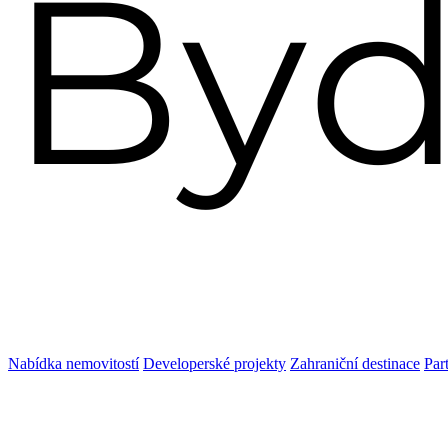
Nabídka nemovitostí
Developerské projekty
Zahraniční destinace
Par