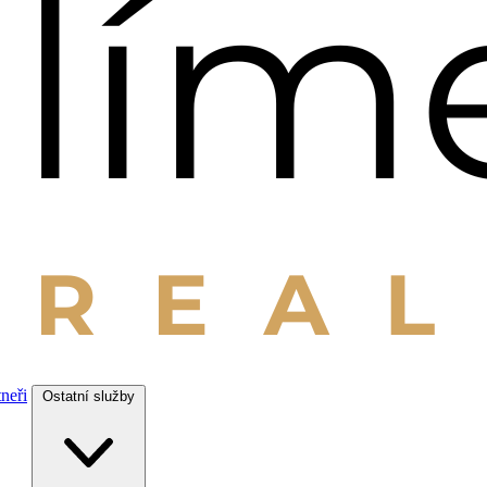
tneři
Ostatní služby