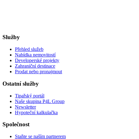
Služby
Přehled služeb
Nabídka nemovitostí
Developerské projekty
Zahraniční destinace
Prodat nebo pronajmout
Ostatní služby
Tipařský portál
Naše skupina P4L Group
Newsletter
Hypoteční kalkulačka
Společnost
Staňte se naším partnerem