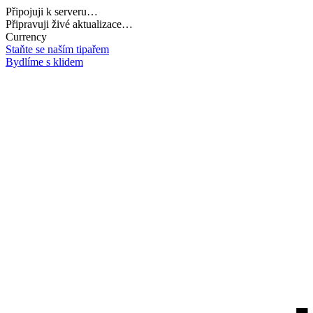
Připojuji k serveru…
Načítám potřebná data…
Currency
Staňte se naším tipařem
Bydlíme s klidem