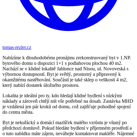
tomas-rezler.cz
Nabízíme k dlouhodobému pronájmu zrekonstruovaný byt v 1.NP.
bytového domu o dispozici 1+1 s podlahovou plochou 40 m2.
Nachází se v klidné lokalitě Jablonce nad Nisou, ul. Novoveská s
výbornou dostupností. Byt je světlý, prostorný a připravený k
okamžitému nastěhování. Součástí je také sklep o velikosti 4 m2,
který nabízí dostatek úložného prostoru.
Lokalita je ideální pro ty, kdo hledají klidné bydlení s nízkými
náklady a zároveň chtějí mít vše potřebné na dosah. Zastávka MHD
je vzdálená jen pár kroků od domu, což zajišťuje pohodlné spojení
do centra města.
Byt je nekuřácký a domácí mazlíček malého vzrůstu je vítaný po
předchozí domluvě. Pokud hledáte bydlení v příjemném prostředí a
o tuto nabídku máte zájem, neváhejte kontaktovat makléře. Nájemné