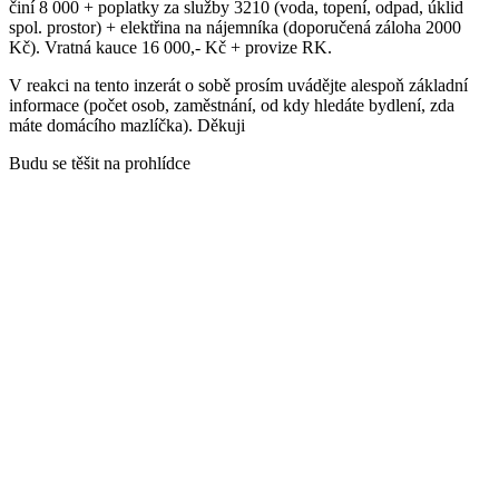
činí 8 000 + poplatky za služby 3210 (voda, topení, odpad, úklid
spol. prostor) + elektřina na nájemníka (doporučená záloha 2000
Kč). Vratná kauce 16 000,- Kč + provize RK.
V reakci na tento inzerát o sobě prosím uvádějte alespoň základní
informace (počet osob, zaměstnání, od kdy hledáte bydlení, zda
máte domácího mazlíčka). Děkuji
Budu se těšit na prohlídce