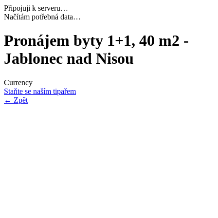
Připojuji k serveru…
Dokončuji inicializaci…
Pronájem byty 1+1, 40 m2 -
Jablonec nad Nisou
Currency
Staňte se naším tipařem
←
Zpět