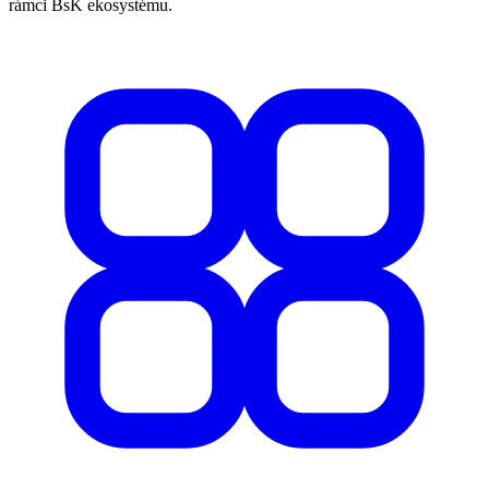
rámci BsK ekosystému.