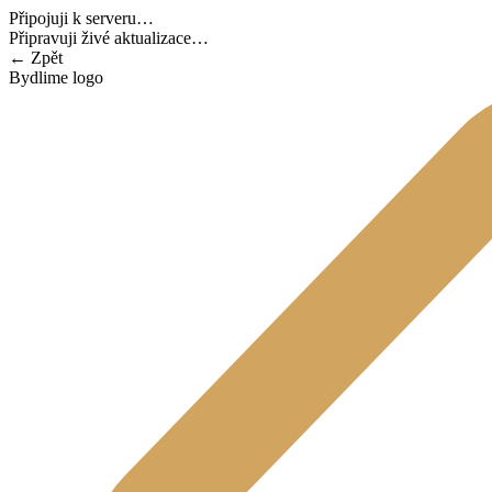
Připojuji k serveru…
Připravuji živé aktualizace…
←
Zpět
Bydlime logo