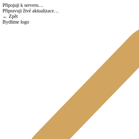
Připojuji k serveru…
Připravuji živé aktualizace…
←
Zpět
Bydlime logo