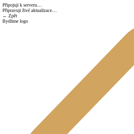
Připojuji k serveru…
Připravuji živé aktualizace…
←
Zpět
Bydlime logo